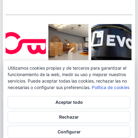
JUEGA AL
EVO BANK
Utilizamos cookies propias y de terceros para garantizar el
ING TOCA SUELO EN
CANICÓDROMO
PERMITIRÁ
funcionamiento de la web, medir su uso y mejorar nuestros
LA RENTABILIDAD
DIGITAL DE
INGRESAR DINERO
servicios. Puede aceptar todas las cookies, rechazar las no
DE SU CUENTA
OPENBANK
DESDE LAS OFICINAS
necesarias o configurar sus preferencias.
Política de cookies
NARANJA: 0,01% TAE
DE CORREOS.
Aceptar todo
© 2026
BLOGAHORRO
.
Rechazar
AVISO LEGAL
CONTACTA CON EL AUTOR
MAPA DE LA WEB
Configurar
MÁS INFORMACIÓN SOBRE LAS COOKIES