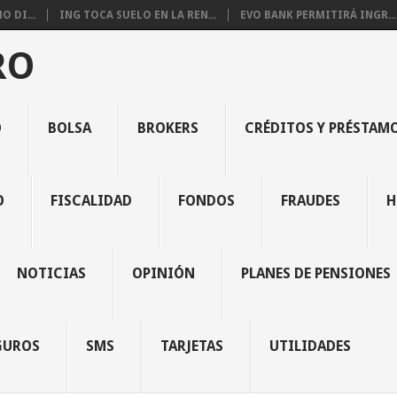
 DI...
ING TOCA SUELO EN LA REN...
EVO BANK PERMITIRÁ INGR...
RO
O
BOLSA
BROKERS
CRÉDITOS Y PRÉSTAM
O
FISCALIDAD
FONDOS
FRAUDES
H
NOTICIAS
OPINIÓN
PLANES DE PENSIONES
GUROS
SMS
TARJETAS
UTILIDADES