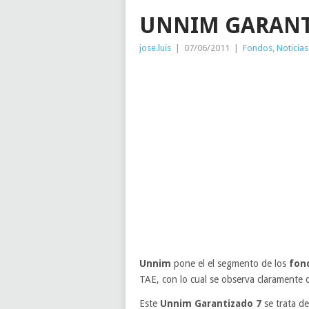
UNNIM GARANTI
jose.luis
|
07/06/2011
|
Fondos
,
Noticias
Unnim
pone el el segmento de los
fon
TAE, con lo cual se observa claramente 
Este
Unnim Garantizado 7
se trata d