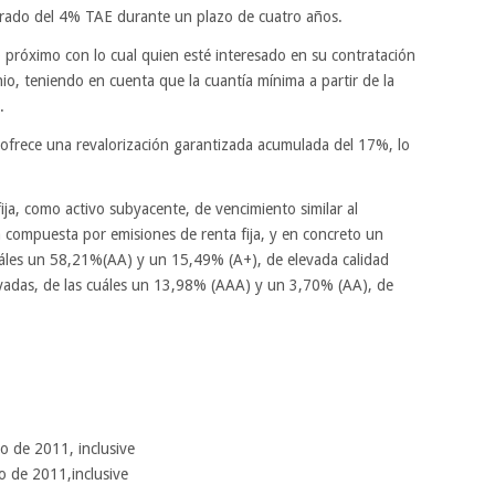
urado del 4% TAE durante un plazo de cuatro años.
o próximo con lo cual quien esté interesado en su contratación
io, teniendo en cuenta que la cuantía mínima a partir de la
.
 ofrece una revalorización garantizada acumulada del 17%, lo
ija, como activo subyacente, de vencimiento similar al
rá compuesta por emisiones de renta fija, y en concreto un
uáles un 58,21%(AA) y un 15,49% (A+), de elevada calidad
ivadas, de las cuáles un 13,98% (AAA) y un 3,70% (AA), de
io de 2011, inclusive
o de 2011,inclusive