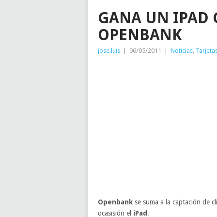
GANA UN IPAD C
OPENBANK
jose.luis
|
06/05/2011
|
Noticias
,
Tarjeta
Openbank
se suma a la captación de c
ocasisión el
iPad
.