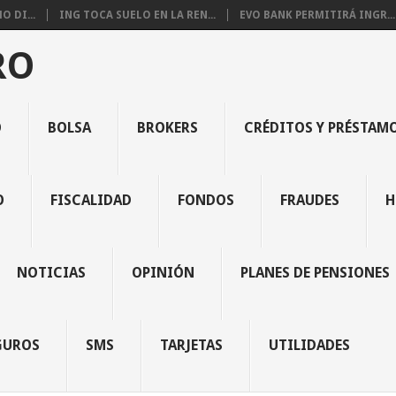
 DI...
ING TOCA SUELO EN LA REN...
EVO BANK PERMITIRÁ INGR...
RO
O
BOLSA
BROKERS
CRÉDITOS Y PRÉSTAM
O
FISCALIDAD
FONDOS
FRAUDES
H
NOTICIAS
OPINIÓN
PLANES DE PENSIONES
GUROS
SMS
TARJETAS
UTILIDADES