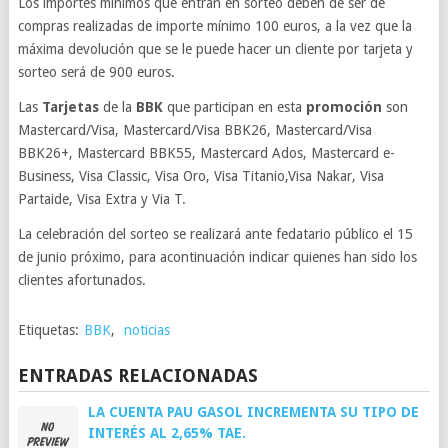
Los importes mínimos que entran en sorteo deben de ser de
compras realizadas de importe mínimo 100 euros, a la vez que la
máxima devolución que se le puede hacer un cliente por tarjeta y
sorteo será de 900 euros.
Las
Tarjetas
de la
BBK
que participan en esta
promoción
son
Mastercard/Visa, Mastercard/Visa BBK26, Mastercard/Visa
BBK26+, Mastercard BBK55, Mastercard Ados, Mastercard e-
Business, Visa Classic, Visa Oro, Visa Titanio,Visa Nakar, Visa
Partaide, Visa Extra y Via T.
La celebración del sorteo se realizará ante fedatario público el 15
de junio próximo, para acontinuación indicar quienes han sido los
clientes afortunados.
Etiquetas:
BBK
,
noticias
ENTRADAS RELACIONADAS
LA CUENTA PAU GASOL INCREMENTA SU TIPO DE
INTERÉS AL 2,65% TAE.