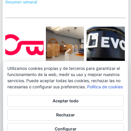
Resumen semanal
JUEGA AL
EVO BANK
Utilizamos cookies propias y de terceros para garantizar el
ING TOCA SUELO EN
CANICÓDROMO
PERMITIRÁ
funcionamiento de la web, medir su uso y mejorar nuestros
LA RENTABILIDAD
DIGITAL DE
INGRESAR DINERO
servicios. Puede aceptar todas las cookies, rechazar las no
DE SU CUENTA
OPENBANK
DESDE LAS OFICINAS
necesarias o configurar sus preferencias.
Política de cookies
NARANJA: 0,01% TAE
DE CORREOS.
Aceptar todo
© 2026
BLOGAHORRO
.
Rechazar
AVISO LEGAL
CONTACTA CON EL AUTOR
MAPA DE LA WEB
Configurar
MÁS INFORMACIÓN SOBRE LAS COOKIES