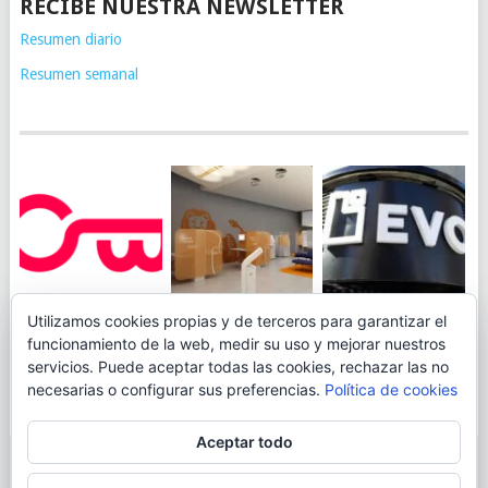
RECIBE NUESTRA NEWSLETTER
Resumen diario
Resumen semanal
JUEGA AL
EVO BANK
Utilizamos cookies propias y de terceros para garantizar el
ING TOCA SUELO EN
CANICÓDROMO
PERMITIRÁ
funcionamiento de la web, medir su uso y mejorar nuestros
LA RENTABILIDAD
DIGITAL DE
INGRESAR DINERO
servicios. Puede aceptar todas las cookies, rechazar las no
DE SU CUENTA
OPENBANK
DESDE LAS OFICINAS
necesarias o configurar sus preferencias.
Política de cookies
NARANJA: 0,01% TAE
DE CORREOS.
Aceptar todo
© 2026
BLOGAHORRO
.