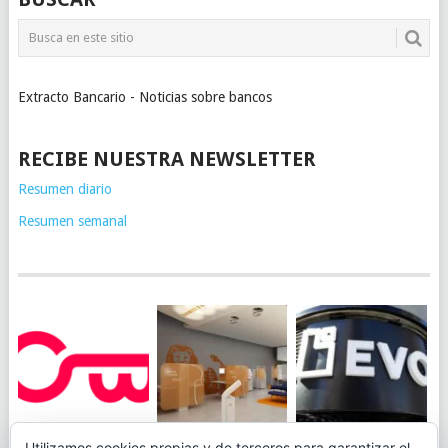
Extracto Bancario - Noticias sobre bancos
RECIBE NUESTRA NEWSLETTER
Resumen diario
Resumen semanal
JUEGA AL
EVO BANK
Utilizamos cookies propias y de terceros para garantizar el