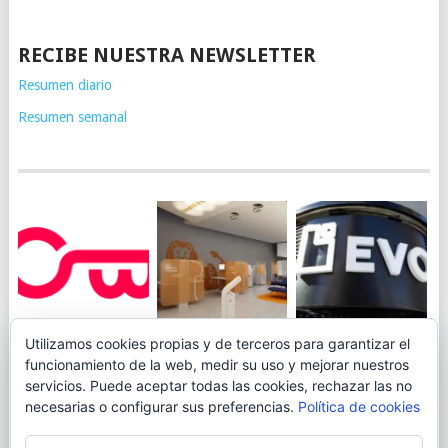
RECIBE NUESTRA NEWSLETTER
Resumen diario
Resumen semanal
JUEGA AL
EVO BANK
Utilizamos cookies propias y de terceros para garantizar el
ING TOCA SUELO EN
CANICÓDROMO
PERMITIRÁ
funcionamiento de la web, medir su uso y mejorar nuestros
LA RENTABILIDAD
DIGITAL DE
INGRESAR DINERO
servicios. Puede aceptar todas las cookies, rechazar las no
DE SU CUENTA
OPENBANK
DESDE LAS OFICINAS
necesarias o configurar sus preferencias.
Política de cookies
NARANJA: 0,01% TAE
DE CORREOS.