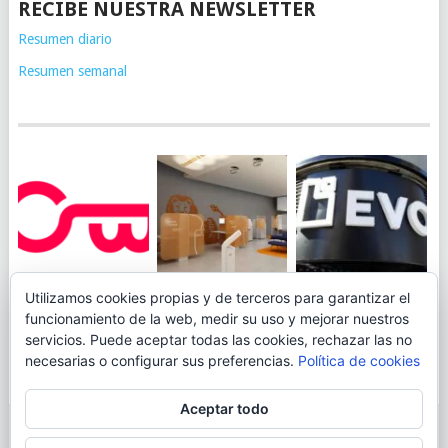
RECIBE NUESTRA NEWSLETTER
Resumen diario
Resumen semanal
JUEGA AL
EVO BANK
Utilizamos cookies propias y de terceros para garantizar el
ING TOCA SUELO EN
CANICÓDROMO
PERMITIRÁ
funcionamiento de la web, medir su uso y mejorar nuestros
LA RENTABILIDAD
DIGITAL DE
INGRESAR DINERO
servicios. Puede aceptar todas las cookies, rechazar las no
DE SU CUENTA
OPENBANK
DESDE LAS OFICINAS
necesarias o configurar sus preferencias.
Política de cookies
NARANJA: 0,01% TAE
DE CORREOS.
Aceptar todo
© 2026
BLOGAHORRO
.