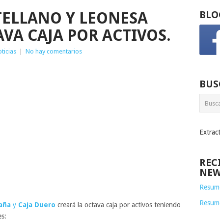
TELLANO Y LEONESA
BLO
VA CAJA POR ACTIVOS.
ticias
|
No hay comentarios
BUS
Extrac
REC
NEW
Resume
Resum
aña
y
Caja Duero
creará la octava caja por activos teniendo
es: