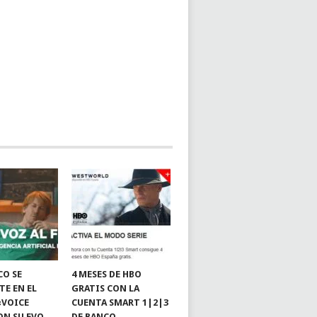
CO SE
4 MESES DE HBO
TE EN EL
GRATIS CON LA
«VOICE
CUENTA SMART 1|2|3
ON SU EVO
DE BANCO