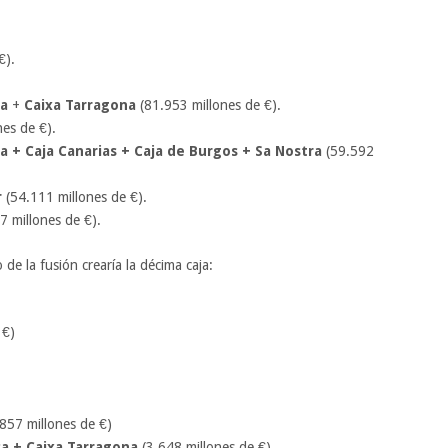
€).
a
+
Caixa Tarragona
(81.953 millones de €).
es de €).
a + Caja Canarias + Caja de Burgos + Sa Nostra
(59.592
r
(54.111 millones de €).
 millones de €).
de la fusión crearía la décima caja:
 €)
857 millones de €)
a + Caixa Tarragona
(3.648 millones de €)