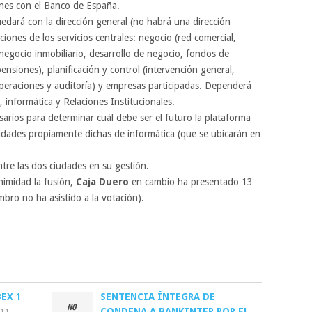
ones con el Banco de España.
uedará con la dirección general (no habrá una dirección
cciones de los servicios centrales: negocio (red comercial,
egocio inmobiliario, desarrollo de negocio, fondos de
nsiones), planificación y control (intervención general,
 operaciones y auditoría) y empresas participadas. Dependerá
l, informática y Relaciones Institucionales.
arios para determinar cuál debe ser el futuro la plataforma
ividades propiamente dichas de informática (que se ubicarán en
ntre las dos ciudades en su gestión.
imidad la fusión,
Caja Duero
en cambio ha presentado 13
bro no ha asistido a la votación).
EX 1
SENTENCIA ÍNTEGRA DE
CONDENA A BANKINTER POR EL
011