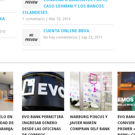
CASO LEHMAN Y LOS BANCOS
ISLANDESES.
XA
1 comentario
|
Mar 10, 2010
CUENTA ONLINE BBVA
2010
No hay comentarios
|
Sep 23, 2011
ELO EN
EVO BANK PERMITIRÁ
WARBURG PINCUS Y
EVO BAN
IDAD DE
INGRESAR DINERO
JAVIER MARÍN
CONVIER
ARANJA:
DESDE LAS OFICINAS
COMPRAN SELF BANK
PRIMER 
DE CORREOS.
BANK» C