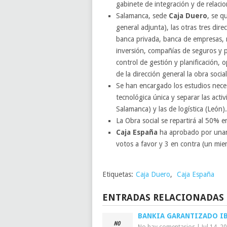
gabinete de integración y de relaci
Salamanca, sede
Caja Duero
, se q
general adjunta), las otras tres dire
banca privada, banca de empresas, n
inversión, compañías de seguros y pe
control de gestión y planificación,
de la dirección general la obra socia
Se han encargado los estudios neces
tecnológica única y separar las act
Salamanca) y las de logística (León).
La Obra social se repartirá al 50% e
Caja España
ha aprobado por unan
votos a favor y 3 en contra (un miem
Etiquetas:
Caja Duero
,
Caja España
ENTRADAS RELACIONADAS
BANKIA GARANTIZADO IB
No hay comentarios
|
Jul 14, 2