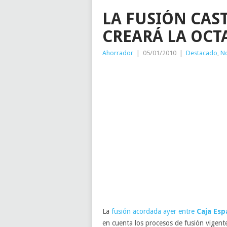
LA FUSIÓN CAS
CREARÁ LA OCTA
Ahorrador
|
05/01/2010
|
Destacado
,
No
La
fusión acordada ayer entre
Caja Esp
en cuenta los procesos de fusión vigent