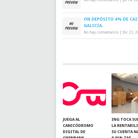
ON DEPÓSITO 4% DE CAI
GALICIA.
No hay comentarios
|
Dic 22, 
JUEGA AL
ING TOCA SU
CANICÓDROMO
LA RENTABIL
DIGITAL DE
SU CUENTA N
OPENBANK
0,01% TAE