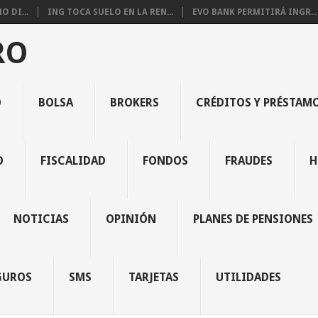
 DI...
ING TOCA SUELO EN LA REN...
EVO BANK PERMITIRÁ INGR...
RO
O
BOLSA
BROKERS
CRÉDITOS Y PRÉSTAM
O
FISCALIDAD
FONDOS
FRAUDES
H
NOTICIAS
OPINIÓN
PLANES DE PENSIONES
GUROS
SMS
TARJETAS
UTILIDADES