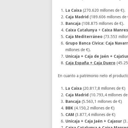
La Caixa
(270.620 millones de €).
Caja Madrid
(189.606 millones de 
Bancaja
(108.875 millones de €).
Caixa Catalunya
+
Caixa Manres
Caja Mediterráneo
(73.553 millon
Grupo Banca Cívica: Caja Navarr
millones de €).
Unicaja + Caja de Jaén + CajaSu
Caja España + Caja Duero
(45.257
En cuanto a patrimonio neto el producto 
La Caixa
(20.817,8 millones de €)
Caja Madrid
(10.793,4 millones de
Bancaja
(5.563,1 millones de €)
BBK
(4.150,2 millones de €)
CAM
(3.877,4 millones de €)
Unicaja + Caja Jaén + Cajasur
(3.
Caixa Catalunya + Caixa Manres