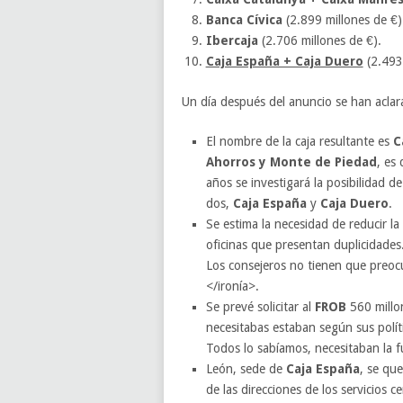
Banca Cívica
(2.899 millones de €)
Ibercaja
(2.706 millones de €).
Caja España + Caja Duero
(2.493 
Un día después del anuncio se han aclara
El nombre de la caja resultante es
C
Ahorros y Monte de Piedad
, es
años se investigará la posibilidad 
dos,
Caja España
y
Caja Duero
.
Se estima la necesidad de reducir l
oficinas que presentan duplicidades
Los consejeros no tienen que preocu
</ironía>.
Se prevé solicitar al
FROB
560 millon
necesitabas estaban según sus polít
Todos lo sabíamos, necesitaban la 
León, sede de
Caja España
, se que
de las direcciones de los servicios ce