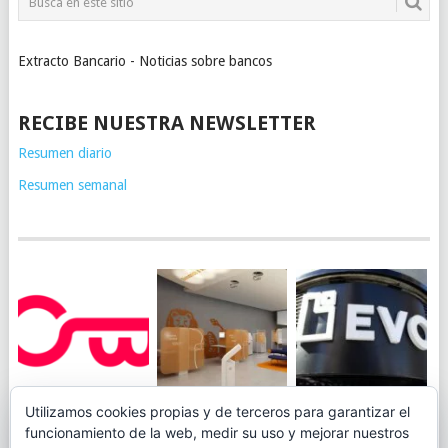
Extracto Bancario - Noticias sobre bancos
RECIBE NUESTRA NEWSLETTER
Resumen diario
Resumen semanal
JUEGA AL
EVO BANK
Utilizamos cookies propias y de terceros para garantizar el
ING TOCA SUELO EN
CANICÓDROMO
PERMITIRÁ
funcionamiento de la web, medir su uso y mejorar nuestros
LA RENTABILIDAD