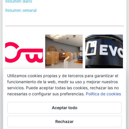
Resumen diario
Resumen semanal
JUEGA AL
EVO BANK
Utilizamos cookies propias y de terceros para garantizar el
ING TOCA SUELO EN
CANICÓDROMO
PERMITIRÁ
funcionamiento de la web, medir su uso y mejorar nuestros
LA RENTABILIDAD
DIGITAL DE
INGRESAR DINERO
servicios. Puede aceptar todas las cookies, rechazar las no
DE SU CUENTA
OPENBANK
DESDE LAS OFICINAS
necesarias o configurar sus preferencias.
Política de cookies
NARANJA: 0,01% TAE
DE CORREOS.
Aceptar todo
© 2026
BLOGAHORRO
.
Rechazar
AVISO LEGAL
CONTACTA CON EL AUTOR
MAPA DE LA WEB