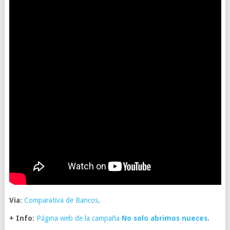
Via
:
Comparativa de Bancos
.
+ Info
:
Página web de la campaña
No solo abrimos nueces
.