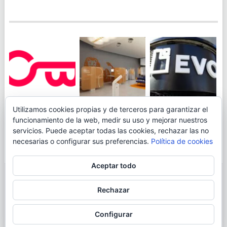
JUEGA AL
EVO BANK
Utilizamos cookies propias y de terceros para garantizar el
ING TOCA SUELO EN
CANICÓDROMO
PERMITIRÁ
funcionamiento de la web, medir su uso y mejorar nuestros
LA RENTABILIDAD
DIGITAL DE
INGRESAR DINERO
servicios. Puede aceptar todas las cookies, rechazar las no
DE SU CUENTA
OPENBANK
DESDE LAS OFICINAS
necesarias o configurar sus preferencias.
Política de cookies
NARANJA: 0,01% TAE
DE CORREOS.
Aceptar todo
© 2026
BLOGAHORRO
.
Rechazar
AVISO LEGAL
CONTACTA CON EL AUTOR
MAPA DE LA WEB
Configurar
MÁS INFORMACIÓN SOBRE LAS COOKIES
POLÍTICA DE COOKIES