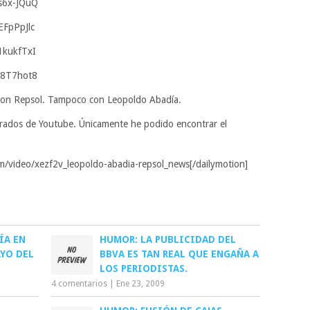
s6x-JQuQ
EFpPpJlc
1kukfTxI
a8T7hot8
 con Repsol. Tampoco con Leopoldo Abadía.
rrados de Youtube. Únicamente he podido encontrar el
m/video/xezf2v_leopoldo-abadia-repsol_news[/dailymotion]
ÍA EN
HUMOR: LA PUBLICIDAD DEL
AYO DEL
BBVA ES TAN REAL QUE ENGAÑA A
LOS PERIODISTAS.
4 comentarios
|
Ene 23, 2009