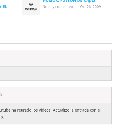
HUMOR: FUSIÓN DE CAJAS.
Y EL
No hay comentarios
|
Oct 26, 2009
0
tube ha retirado los vídeos. Actualizo la entrada con el
do.