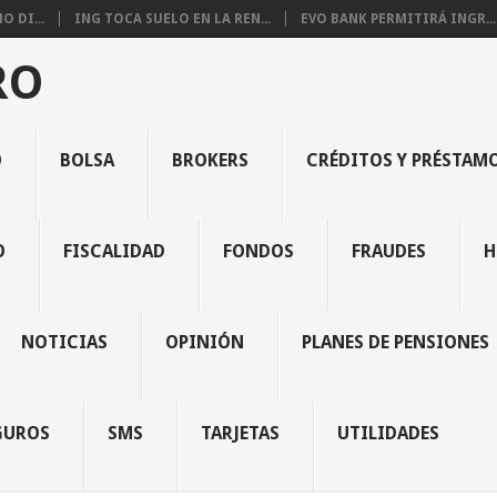
 DI...
ING TOCA SUELO EN LA REN...
EVO BANK PERMITIRÁ INGR...
RO
O
BOLSA
BROKERS
CRÉDITOS Y PRÉSTAM
O
FISCALIDAD
FONDOS
FRAUDES
H
NOTICIAS
OPINIÓN
PLANES DE PENSIONES
GUROS
SMS
TARJETAS
UTILIDADES