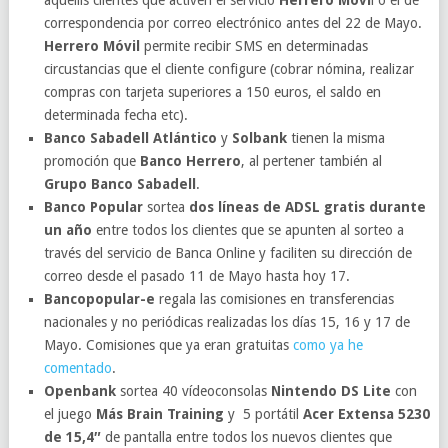
aquellis clientes que activen el servicio
Herrero Móvi
l o el de
correspondencia por correo electrónico antes del 22 de Mayo.
Herrero Móvil
permite recibir SMS en determinadas
circustancias que el cliente configure (cobrar nómina, realizar
compras con tarjeta superiores a 150 euros, el saldo en
determinada fecha etc).
Banco Sabadell Atlántico
y
Solbank
tienen la misma
promoción que
Banco Herrero
, al pertener también al
Grupo Banco Sabadell
.
Banco Popular
sortea
dos líneas de ADSL gratis durante
un año
entre todos los clientes que se apunten al sorteo a
través del servicio de Banca Online y faciliten su dirección de
correo desde el pasado 11 de Mayo hasta hoy 17.
Bancopopular-e
regala las comisiones en transferencias
nacionales y no periódicas realizadas los días 15, 16 y 17 de
Mayo. Comisiones que ya eran gratuitas
como ya he
comentado
.
Openbank
sortea 40 vídeoconsolas
Nintendo DS Lite
con
el juego
Más Brain Training
y 5 portátil
Acer Extensa 5230
de 15,4″
de pantalla entre todos los nuevos clientes que