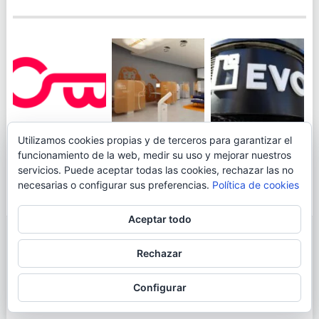
JUEGA AL
EVO BANK
Utilizamos cookies propias y de terceros para garantizar el
ING TOCA SUELO EN
CANICÓDROMO
PERMITIRÁ
funcionamiento de la web, medir su uso y mejorar nuestros
LA RENTABILIDAD
DIGITAL DE
INGRESAR DINERO
servicios. Puede aceptar todas las cookies, rechazar las no
DE SU CUENTA
OPENBANK
DESDE LAS OFICINAS
necesarias o configurar sus preferencias.
Política de cookies
NARANJA: 0,01% TAE
DE CORREOS.
Aceptar todo
© 2026
BLOGAHORRO
.
Rechazar
AVISO LEGAL
CONTACTA CON EL AUTOR
MAPA DE LA WEB
Configurar
MÁS INFORMACIÓN SOBRE LAS COOKIES
POLÍTICA DE COOKIES