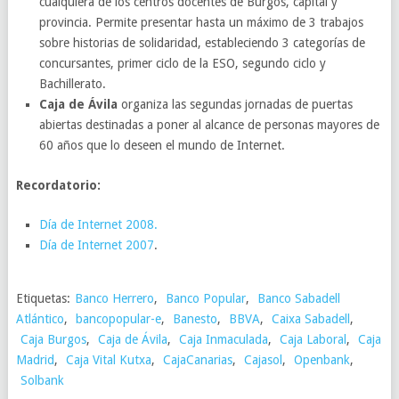
cualquiera de los centros docentes de Burgos, capital y
provincia. Permite presentar hasta un máximo de 3 trabajos
sobre historias de solidaridad, estableciendo 3 categorías de
concursantes, primer ciclo de la ESO, segundo ciclo y
Bachillerato.
Caja de Ávila
organiza las segundas jornadas de puertas
abiertas destinadas a poner al alcance de personas mayores de
60 años que lo deseen el mundo de Internet.
Recordatorio:
Día de Internet 2008.
Día de Internet 2007
.
Etiquetas:
Banco Herrero
,
Banco Popular
,
Banco Sabadell
Atlántico
,
bancopopular-e
,
Banesto
,
BBVA
,
Caixa Sabadell
,
Caja Burgos
,
Caja de Ávila
,
Caja Inmaculada
,
Caja Laboral
,
Caja
Madrid
,
Caja Vital Kutxa
,
CajaCanarias
,
Cajasol
,
Openbank
,
Solbank