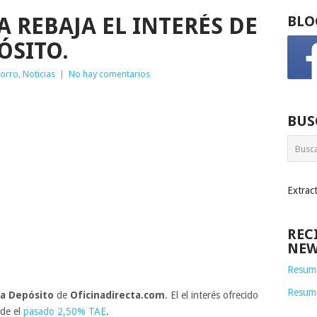
 REBAJA EL INTERÉS DE
BLO
ÓSITO.
horro
,
Noticias
|
No hay comentarios
BUS
Extrac
REC
NEW
Resume
Resum
a Depósito
de
Oficinadirecta.com
. El el interés ofrecido
de el
pasado 2,50% TAE
.