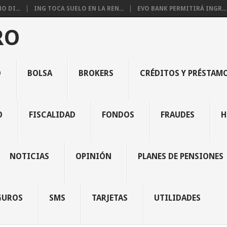
 DI...
ING TOCA SUELO EN LA REN...
EVO BANK PERMITIRÁ INGR...
RO
O
BOLSA
BROKERS
CRÉDITOS Y PRÉSTAM
O
FISCALIDAD
FONDOS
FRAUDES
H
NOTICIAS
OPINIÓN
PLANES DE PENSIONES
GUROS
SMS
TARJETAS
UTILIDADES