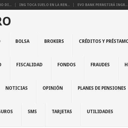
 DI...
ING TOCA SUELO EN LA REN...
EVO BANK PERMITIRÁ INGR...
RO
O
BOLSA
BROKERS
CRÉDITOS Y PRÉSTAM
O
FISCALIDAD
FONDOS
FRAUDES
H
NOTICIAS
OPINIÓN
PLANES DE PENSIONES
GUROS
SMS
TARJETAS
UTILIDADES