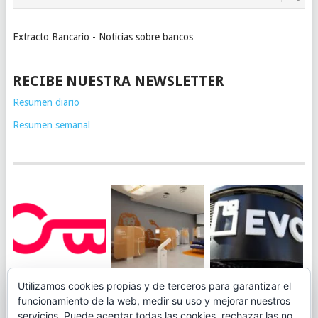
Extracto Bancario - Noticias sobre bancos
RECIBE NUESTRA NEWSLETTER
Resumen diario
Resumen semanal
JUEGA AL
EVO BANK
Utilizamos cookies propias y de terceros para garantizar el
ING TOCA SUELO EN
CANICÓDROMO
PERMITIRÁ
funcionamiento de la web, medir su uso y mejorar nuestros
LA RENTABILIDAD
DIGITAL DE
INGRESAR DINERO
servicios. Puede aceptar todas las cookies, rechazar las no