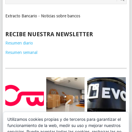
Extracto Bancario - Noticias sobre bancos
RECIBE NUESTRA NEWSLETTER
Resumen diario
Resumen semanal
JUEGA AL
EVO BANK
Utilizamos cookies propias y de terceros para garantizar el
ING TOCA SUELO EN
CANICÓDROMO
PERMITIRÁ
funcionamiento de la web, medir su uso y mejorar nuestros
LA RENTABILIDAD
DIGITAL DE
INGRESAR DINERO
servicios. Puede aceptar todas las cookies, rechazar las no