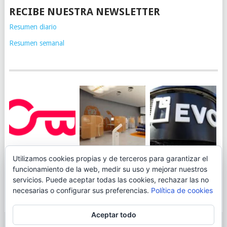
RECIBE NUESTRA NEWSLETTER
Resumen diario
Resumen semanal
JUEGA AL
EVO BANK
Utilizamos cookies propias y de terceros para garantizar el
ING TOCA SUELO EN
CANICÓDROMO
PERMITIRÁ
funcionamiento de la web, medir su uso y mejorar nuestros
LA RENTABILIDAD
DIGITAL DE
INGRESAR DINERO
servicios. Puede aceptar todas las cookies, rechazar las no
DE SU CUENTA
OPENBANK
DESDE LAS OFICINAS
necesarias o configurar sus preferencias.
Política de cookies
NARANJA: 0,01% TAE
DE CORREOS.
Aceptar todo