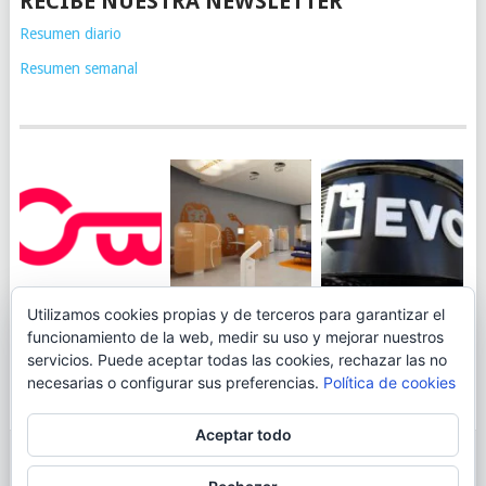
RECIBE NUESTRA NEWSLETTER
Resumen diario
Resumen semanal
JUEGA AL
EVO BANK
Utilizamos cookies propias y de terceros para garantizar el
ING TOCA SUELO EN
CANICÓDROMO
PERMITIRÁ
funcionamiento de la web, medir su uso y mejorar nuestros
LA RENTABILIDAD
DIGITAL DE
INGRESAR DINERO
servicios. Puede aceptar todas las cookies, rechazar las no
DE SU CUENTA
OPENBANK
DESDE LAS OFICINAS
necesarias o configurar sus preferencias.
Política de cookies
NARANJA: 0,01% TAE
DE CORREOS.
Aceptar todo
© 2026
BLOGAHORRO
.