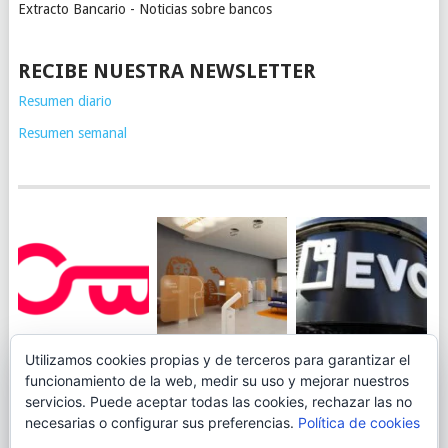
Extracto Bancario - Noticias sobre bancos
RECIBE NUESTRA NEWSLETTER
Resumen diario
Resumen semanal
JUEGA AL
EVO BANK
Utilizamos cookies propias y de terceros para garantizar el
ING TOCA SUELO EN
CANICÓDROMO
PERMITIRÁ
funcionamiento de la web, medir su uso y mejorar nuestros
LA RENTABILIDAD
DIGITAL DE
INGRESAR DINERO
servicios. Puede aceptar todas las cookies, rechazar las no
DE SU CUENTA
OPENBANK
DESDE LAS OFICINAS
necesarias o configurar sus preferencias.
Política de cookies
NARANJA: 0,01% TAE
DE CORREOS.