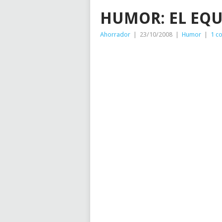
HUMOR: EL EQU
Ahorrador
|
23/10/2008
|
Humor
|
1 c