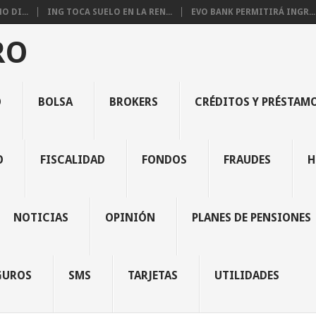
 DI...
ING TOCA SUELO EN LA REN...
EVO BANK PERMITIRÁ INGR...
RO
O
BOLSA
BROKERS
CRÉDITOS Y PRÉSTAM
O
FISCALIDAD
FONDOS
FRAUDES
H
NOTICIAS
OPINIÓN
PLANES DE PENSIONES
GUROS
SMS
TARJETAS
UTILIDADES