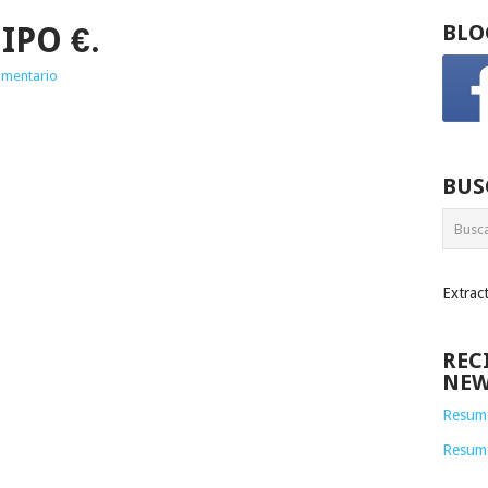
IPO €.
BLO
omentario
BUS
Extrac
REC
NEW
Resume
Resum