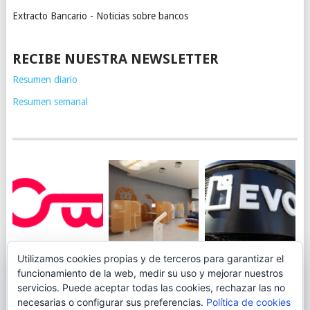
Extracto Bancario - Noticias sobre bancos
RECIBE NUESTRA NEWSLETTER
Resumen diario
Resumen semanal
JUEGA AL
EVO BANK
Utilizamos cookies propias y de terceros para garantizar el
ING TOCA SUELO EN
CANICÓDROMO
PERMITIRÁ
funcionamiento de la web, medir su uso y mejorar nuestros
LA RENTABILIDAD
DIGITAL DE
INGRESAR DINERO
servicios. Puede aceptar todas las cookies, rechazar las no
DE SU CUENTA
OPENBANK
DESDE LAS OFICINAS
necesarias o configurar sus preferencias.
Política de cookies
NARANJA: 0,01% TAE