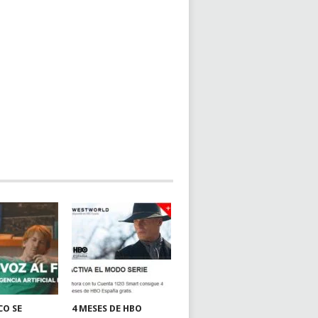
CO SE
4 MESES DE HBO