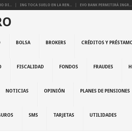
 DI...
ING TOCA SUELO EN LA REN...
EVO BANK PERMITIRÁ INGR...
RO
O
BOLSA
BROKERS
CRÉDITOS Y PRÉSTAM
O
FISCALIDAD
FONDOS
FRAUDES
H
NOTICIAS
OPINIÓN
PLANES DE PENSIONES
GUROS
SMS
TARJETAS
UTILIDADES