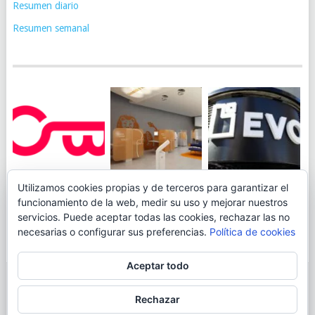
Resumen diario
Resumen semanal
JUEGA AL
EVO BANK
Utilizamos cookies propias y de terceros para garantizar el
ING TOCA SUELO EN
CANICÓDROMO
PERMITIRÁ
funcionamiento de la web, medir su uso y mejorar nuestros
LA RENTABILIDAD
DIGITAL DE
INGRESAR DINERO
servicios. Puede aceptar todas las cookies, rechazar las no
DE SU CUENTA
OPENBANK
DESDE LAS OFICINAS
necesarias o configurar sus preferencias.
Política de cookies
NARANJA: 0,01% TAE
DE CORREOS.
Aceptar todo
© 2026
BLOGAHORRO
.
Rechazar
AVISO LEGAL
CONTACTA CON EL AUTOR