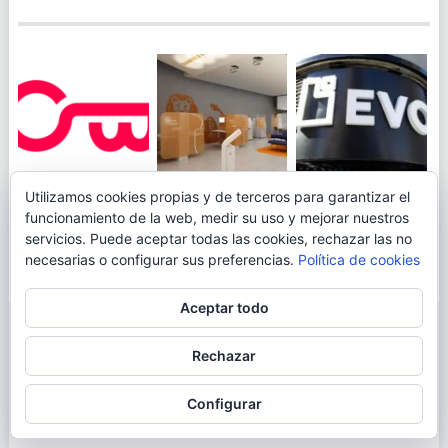
JUEGA AL
EVO BANK
Utilizamos cookies propias y de terceros para garantizar el
ING TOCA SUELO EN
CANICÓDROMO
PERMITIRÁ
funcionamiento de la web, medir su uso y mejorar nuestros
LA RENTABILIDAD
DIGITAL DE
INGRESAR DINERO
servicios. Puede aceptar todas las cookies, rechazar las no
DE SU CUENTA
OPENBANK
DESDE LAS OFICINAS
necesarias o configurar sus preferencias.
Política de cookies
NARANJA: 0,01% TAE
DE CORREOS.
Aceptar todo
© 2026
BLOGAHORRO
.
Rechazar
AVISO LEGAL
CONTACTA CON EL AUTOR
MAPA DE LA WEB
Configurar
MÁS INFORMACIÓN SOBRE LAS COOKIES
POLÍTICA DE COOKIES