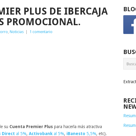
MIER PLUS DE IBERCAJA
BLO
ÉS PROMOCIONAL.
horro
,
Noticias
|
1 comentario
BUS
Extrac
REC
NEW
Resume
Resum
de su
Cuenta Premier Plus
para hacerla más atractiva
 Direct
al 5%
,
Activobank
al 5%
,
iBanesto
5,5%
, etc).