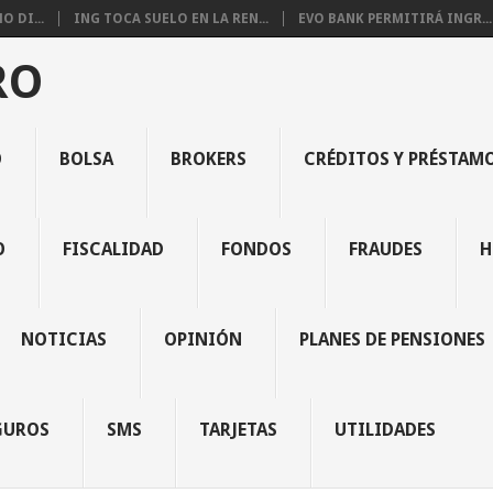
 DI...
ING TOCA SUELO EN LA REN...
EVO BANK PERMITIRÁ INGR...
RO
O
BOLSA
BROKERS
CRÉDITOS Y PRÉSTAM
O
FISCALIDAD
FONDOS
FRAUDES
H
NOTICIAS
OPINIÓN
PLANES DE PENSIONES
GUROS
SMS
TARJETAS
UTILIDADES