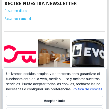
RECIBE NUESTRA NEWSLETTER
Resumen diario
Resumen semanal
JUEGA AL
EVO BANK
Utilizamos cookies propias y de terceros para garantizar el
ING TOCA SUELO EN
CANICÓDROMO
PERMITIRÁ
funcionamiento de la web, medir su uso y mejorar nuestros
LA RENTABILIDAD
DIGITAL DE
INGRESAR DINERO
servicios. Puede aceptar todas las cookies, rechazar las no
DE SU CUENTA
OPENBANK
DESDE LAS OFICINAS
necesarias o configurar sus preferencias.
Política de cookies
NARANJA: 0,01% TAE
DE CORREOS.
Aceptar todo
© 2026
BLOGAHORRO
.