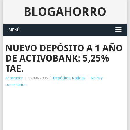
BLOGAHORRO
MENÚ
NUEVO DEPÓSITO A 1 AÑO
DE ACTIVOBANK: 5,25%
TAE.
Ahorrador
|
02/06/2008
|
Depósitos
,
Noticias
|
No hay
comentarios