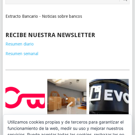
Extracto Bancario - Noticias sobre bancos
RECIBE NUESTRA NEWSLETTER
Resumen diario
Resumen semanal
JUEGA AL
EVO BANK
Utilizamos cookies propias y de terceros para garantizar el
ING TOCA SUELO EN
CANICÓDROMO
PERMITIRÁ
funcionamiento de la web, medir su uso y mejorar nuestros
LA RENTABILIDAD
DIGITAL DE
INGRESAR DINERO
servicios. Puede aceptar todas las cookies, rechazar las no