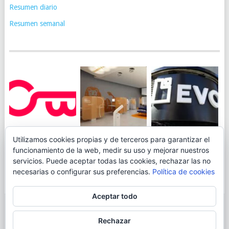
Resumen diario
Resumen semanal
JUEGA AL
EVO BANK
Utilizamos cookies propias y de terceros para garantizar el
ING TOCA SUELO EN
CANICÓDROMO
PERMITIRÁ
funcionamiento de la web, medir su uso y mejorar nuestros
LA RENTABILIDAD
DIGITAL DE
INGRESAR DINERO
servicios. Puede aceptar todas las cookies, rechazar las no
DE SU CUENTA
OPENBANK
DESDE LAS OFICINAS
necesarias o configurar sus preferencias.
Política de cookies
NARANJA: 0,01% TAE
DE CORREOS.
Aceptar todo
© 2026
BLOGAHORRO
.
Rechazar
AVISO LEGAL
CONTACTA CON EL AUTOR