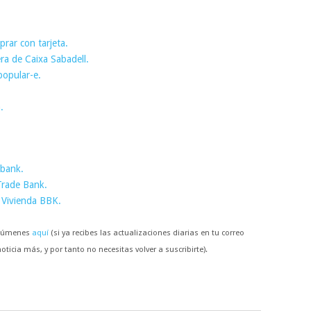
prar con tarjeta.
a de Caixa Sabadell.
popular-e.
.
bank.
Trade Bank.
 Vivienda BBK.
resúmenes
aquí
(si ya recibes las actualizaciones diarias en tu correo
ticia más, y por tanto no necesitas volver a suscribirte).