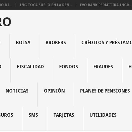
 DI...
ING TOCA SUELO EN LA REN...
EVO BANK PERMITIRÁ INGR...
RO
O
BOLSA
BROKERS
CRÉDITOS Y PRÉSTAM
O
FISCALIDAD
FONDOS
FRAUDES
H
NOTICIAS
OPINIÓN
PLANES DE PENSIONES
GUROS
SMS
TARJETAS
UTILIDADES