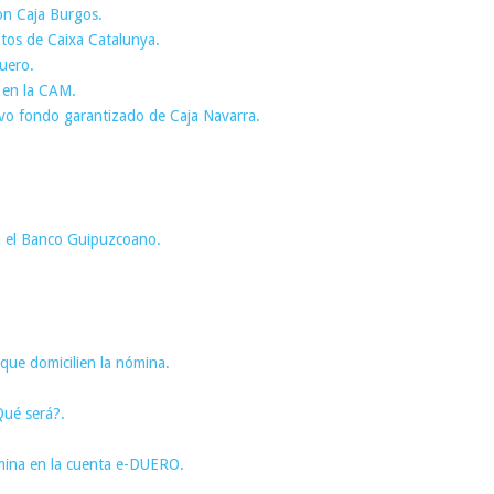
on Caja Burgos.
tos de Caixa Catalunya.
uero.
 en la CAM.
evo fondo garantizado de Caja Navarra.
n el Banco Guipuzcoano.
 que domicilien la nómina.
Qué será?.
ómina en la cuenta e-DUERO.