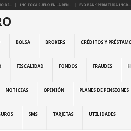
 DI...
ING TOCA SUELO EN LA REN...
EVO BANK PERMITIRÁ INGR...
RO
O
BOLSA
BROKERS
CRÉDITOS Y PRÉSTAM
O
FISCALIDAD
FONDOS
FRAUDES
H
NOTICIAS
OPINIÓN
PLANES DE PENSIONES
GUROS
SMS
TARJETAS
UTILIDADES