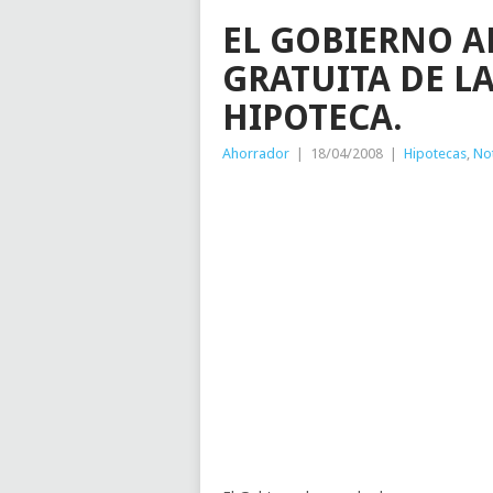
EL GOBIERNO A
GRATUITA DE L
HIPOTECA.
Ahorrador
|
18/04/2008
|
Hipotecas
,
Not