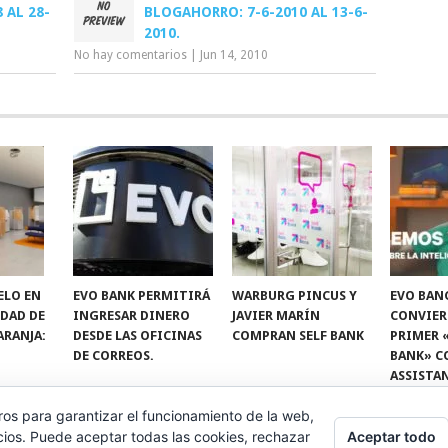
 AL 28-
BLOGAHORRO: 7-6-2010 AL 13-6-
2010.
No hay comentarios
|
Jun 14, 2010
ELO EN
EVO BANK PERMITIRÁ
WARBURG PINCUS Y
EVO BAN
IDAD DE
INGRESAR DINERO
JAVIER MARÍN
CONVIER
ARANJA:
DESDE LAS OFICINAS
COMPRAN SELF BANK
PRIMER 
DE CORREOS.
BANK» C
ASSISTA
ros para garantizar el funcionamiento de la web,
Aceptar todo
cios. Puede aceptar todas las cookies, rechazar