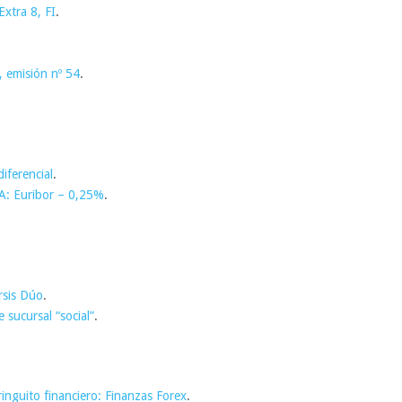
xtra 8, FI
.
 emisión nº 54
.
iferencial
.
A: Euribor – 0,25%
.
rsis Dúo
.
sucursal “social”
.
ringuito financiero: Finanzas Forex
.