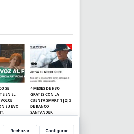
CO SE
4 MESES DE HBO
TE EN EL
GRATIS CON LA
«VOICE
CUENTA SMART 1|2|3
ON SU EVO
DE BANCO
NT.
SANTANDER
Rechazar
Configurar