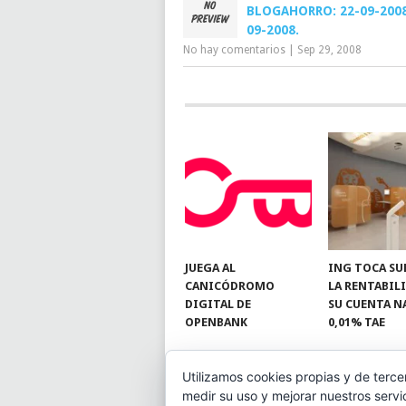
BLOGAHORRO: 22-09-2008
09-2008.
No hay comentarios
|
Sep 29, 2008
JUEGA AL
ING TOCA SU
CANICÓDROMO
LA RENTABIL
DIGITAL DE
SU CUENTA N
OPENBANK
0,01% TAE
Utilizamos cookies propias y de terce
medir su uso y mejorar nuestros servi
© 2026
BLOGAHORRO
.