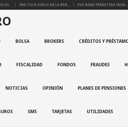
 DI...
ING TOCA SUELO EN LA REN...
EVO BANK PERMITIRÁ INGR...
RO
O
BOLSA
BROKERS
CRÉDITOS Y PRÉSTAM
O
FISCALIDAD
FONDOS
FRAUDES
H
NOTICIAS
OPINIÓN
PLANES DE PENSIONES
GUROS
SMS
TARJETAS
UTILIDADES