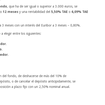
ondo
, que ha de ser igual o superior a 3.000 euros, se
o
12 meses
y una rentabilidad del
5,50% TAE
o
6,09% TAE
a 3 meses con un interés del Euribor a 3 meses – 0,80%.
a elegir entre los siguientes:
ador
.
o
.
dedor
.
.
ón del fondo, de deshacerse de más del 10% de
epósito, o de cancelar el depósito anticipidamente, se
posición a plazo fijo con un 2,50% nominal anual.