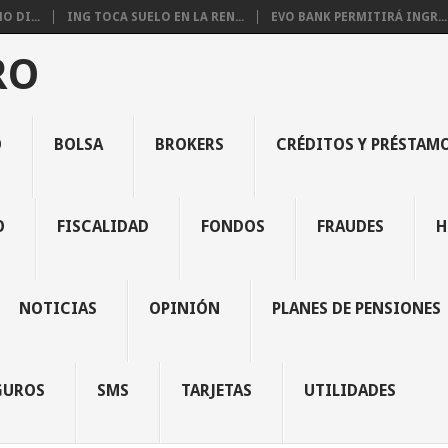
 DI...
ING TOCA SUELO EN LA REN...
EVO BANK PERMITIRÁ INGR...
RO
O
BOLSA
BROKERS
CRÉDITOS Y PRÉSTAM
O
FISCALIDAD
FONDOS
FRAUDES
H
NOTICIAS
OPINIÓN
PLANES DE PENSIONES
GUROS
SMS
TARJETAS
UTILIDADES