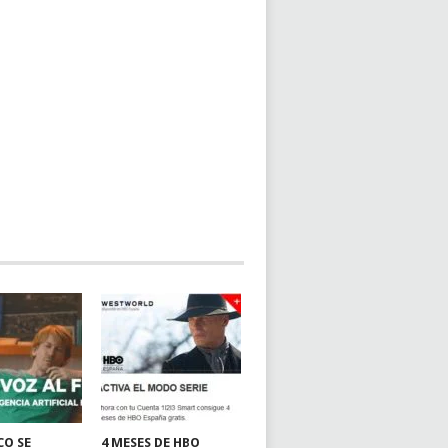
CO SE
4 MESES DE HBO