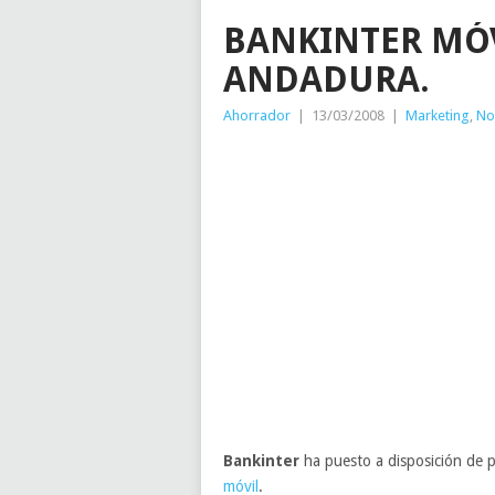
BANKINTER MÓV
ANDADURA.
Ahorrador
|
13/03/2008
|
Marketing
,
No
Bankinter
ha puesto a disposición de pú
móvil
.