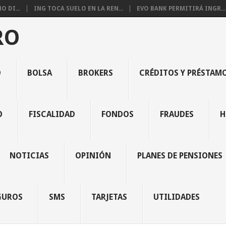
 DI...
ING TOCA SUELO EN LA REN...
EVO BANK PERMITIRÁ INGR...
RO
O
BOLSA
BROKERS
CRÉDITOS Y PRÉSTAM
O
FISCALIDAD
FONDOS
FRAUDES
H
NOTICIAS
OPINIÓN
PLANES DE PENSIONES
GUROS
SMS
TARJETAS
UTILIDADES