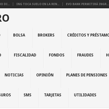
 DI...
ING TOCA SUELO EN LA REN...
EVO BANK PERMITIRÁ INGR...
RO
O
BOLSA
BROKERS
CRÉDITOS Y PRÉSTAM
O
FISCALIDAD
FONDOS
FRAUDES
H
NOTICIAS
OPINIÓN
PLANES DE PENSIONES
GUROS
SMS
TARJETAS
UTILIDADES