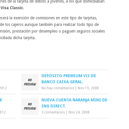
es de la tarjeta de débito a jóvenes, a los que domiciliaban
a
Visa Classic
.
ecerá la exención de comisiones en este tipo de tarjetas,
de los cajeros aunque también para realizar todo tipo de
pensión, prestación por desempleo o paguen seguros sociales
iliada dicha tarjeta.
DEPÓSITO PREMIUM VII DE
BANCO CAIXA GERAL.
2012
No hay comentarios
|
Nov 19, 2008
E
NUEVA CUENTA NARANJA MINI DE
ING DIRECT.
2012
3 comentarios
|
Nov 24, 2008