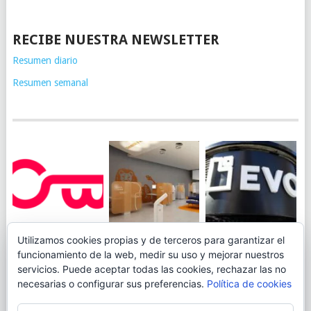
RECIBE NUESTRA NEWSLETTER
Resumen diario
Resumen semanal
JUEGA AL
EVO BANK
Utilizamos cookies propias y de terceros para garantizar el
ING TOCA SUELO EN
CANICÓDROMO
PERMITIRÁ
funcionamiento de la web, medir su uso y mejorar nuestros
LA RENTABILIDAD
DIGITAL DE
INGRESAR DINERO
servicios. Puede aceptar todas las cookies, rechazar las no
DE SU CUENTA
OPENBANK
DESDE LAS OFICINAS
necesarias o configurar sus preferencias.
Política de cookies
NARANJA: 0,01% TAE
DE CORREOS.