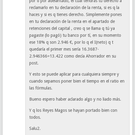
por tí por adelantado, el cuál tendrás tu derecho a
reclamarlo en tu declaración de la renta, si es q la
haces y si es q tienes derecho. Simplemente pones
en tu declaración de la renta en el apartado de
retenciones del capital , creo q se llama q tú ya
pagaste (lo pagó) tu banco por tí, en su momento
ese 18% q son 2.946 €, por lo q el I(neto) q t
quedaría el primer mes sería 16.3687-
2.946366=13.422 como decía Ahorrador en su
post.
Y esto se puede aplicar para cualquiera siempre y
cuando sepamos poner bien el tiempo en el ratio en
las fórmulas.
Bueno espero haber aclarado algo y no liado más.
Y q los Reyes Magos se hayan portado bien con
todos.
Salu2.