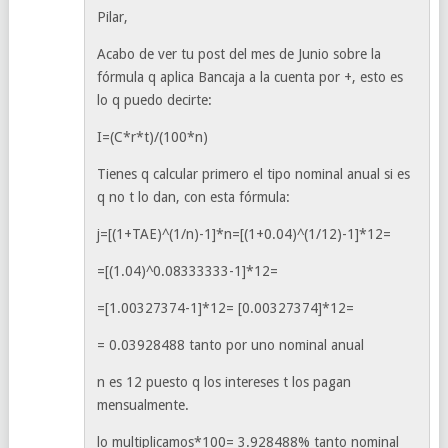
Pilar,
Acabo de ver tu post del mes de Junio sobre la
fórmula q aplica Bancaja a la cuenta por +, esto es
lo q puedo decirte:
I=(C*r*t)/(100*n)
Tienes q calcular primero el tipo nominal anual si es
q no t lo dan, con esta fórmula:
j=[(1+TAE)^(1/n)-1]*n=[(1+0.04)^(1/12)-1]*12=
=[(1.04)^0.08333333-1]*12=
=[1.00327374-1]*12= [0.00327374]*12=
= 0.03928488 tanto por uno nominal anual
n es 12 puesto q los intereses t los pagan
mensualmente.
lo multiplicamos*100= 3.928488% tanto nominal