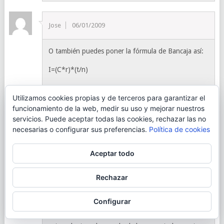
Jose
06/01/2009
O también puedes poner la fórmula de Bancaja así:
I=(C*r)*(t/n)
C=Capital
Utilizamos cookies propias y de terceros para garantizar el
r=tanto nominal anual en tanto por uno , es decir
funcionamiento de la web, medir su uso y mejorar nuestros
0.039285
servicios. Puede aceptar todas las cookies, rechazar las no
t=tiempo, por ej. 30 días
necesarias o configurar sus preferencias.
Política de cookies
n=año comercial, 360 días.
Okidoki…Salu2 a todos.
Aceptar todo
Rechazar
jrg
07/01/2009
Configurar
Pues si, han bajado el tipo de interes al 3% ya me