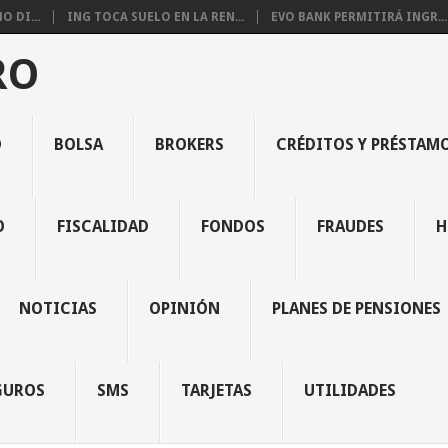
 DI...
ING TOCA SUELO EN LA REN...
EVO BANK PERMITIRÁ INGR...
RO
O
BOLSA
BROKERS
CRÉDITOS Y PRÉSTAM
O
FISCALIDAD
FONDOS
FRAUDES
H
NOTICIAS
OPINIÓN
PLANES DE PENSIONES
GUROS
SMS
TARJETAS
UTILIDADES