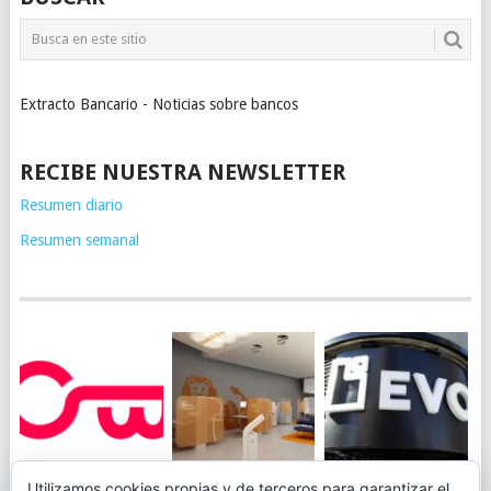
Extracto Bancario - Noticias sobre bancos
RECIBE NUESTRA NEWSLETTER
Resumen diario
Resumen semanal
JUEGA AL
EVO BANK
Utilizamos cookies propias y de terceros para garantizar el