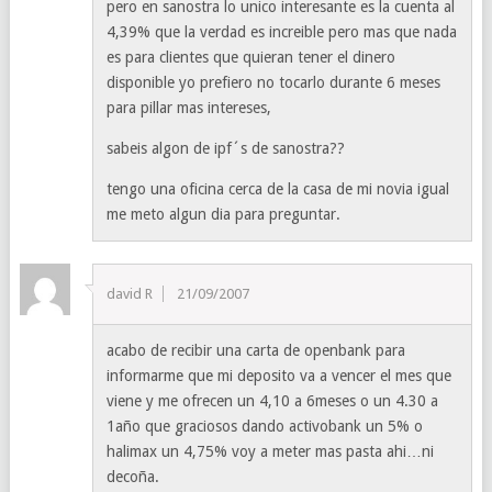
pero en sanostra lo unico interesante es la cuenta al
4,39% que la verdad es increible pero mas que nada
es para clientes que quieran tener el dinero
disponible yo prefiero no tocarlo durante 6 meses
para pillar mas intereses,
sabeis algon de ipf´s de sanostra??
tengo una oficina cerca de la casa de mi novia igual
me meto algun dia para preguntar.
david R
21/09/2007
acabo de recibir una carta de openbank para
informarme que mi deposito va a vencer el mes que
viene y me ofrecen un 4,10 a 6meses o un 4.30 a
1año que graciosos dando activobank un 5% o
halimax un 4,75% voy a meter mas pasta ahi…ni
decoña.