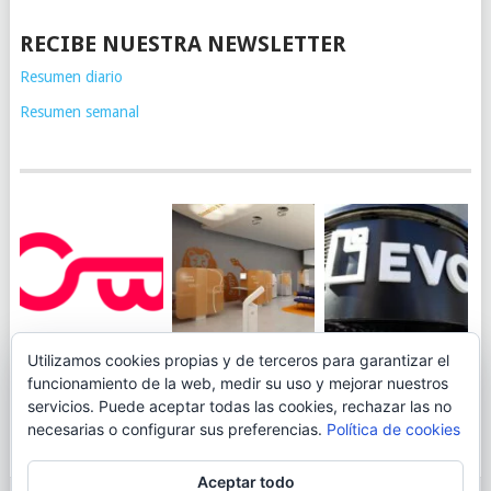
RECIBE NUESTRA NEWSLETTER
Resumen diario
Resumen semanal
JUEGA AL
EVO BANK
Utilizamos cookies propias y de terceros para garantizar el
ING TOCA SUELO EN
CANICÓDROMO
PERMITIRÁ
funcionamiento de la web, medir su uso y mejorar nuestros
LA RENTABILIDAD
DIGITAL DE
INGRESAR DINERO
servicios. Puede aceptar todas las cookies, rechazar las no
DE SU CUENTA
OPENBANK
DESDE LAS OFICINAS
necesarias o configurar sus preferencias.
Política de cookies
NARANJA: 0,01% TAE
DE CORREOS.
Aceptar todo