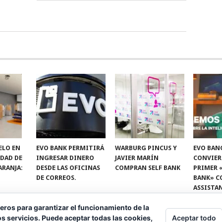
ELO EN
EVO BANK PERMITIRÁ
WARBURG PINCUS Y
EVO BAN
IDAD DE
INGRESAR DINERO
JAVIER MARÍN
CONVIER
ARANJA:
DESDE LAS OFICINAS
COMPRAN SELF BANK
PRIMER 
DE CORREOS.
BANK» C
ASSISTA
eros para garantizar el funcionamiento de la
Aceptar todo
s servicios. Puede aceptar todas las cookies,