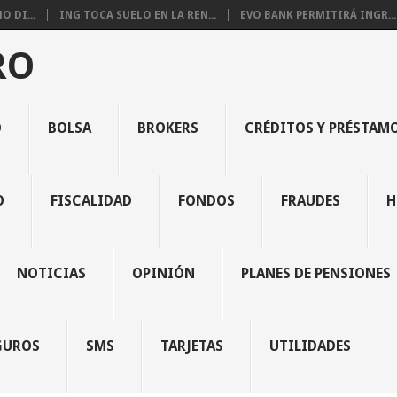
 DI...
ING TOCA SUELO EN LA REN...
EVO BANK PERMITIRÁ INGR...
RO
O
BOLSA
BROKERS
CRÉDITOS Y PRÉSTAM
O
FISCALIDAD
FONDOS
FRAUDES
H
NOTICIAS
OPINIÓN
PLANES DE PENSIONES
GUROS
SMS
TARJETAS
UTILIDADES