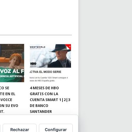
CO SE
4 MESES DE HBO
TE EN EL
GRATIS CON LA
«VOICE
CUENTA SMART 1|2|3
ON SU EVO
DE BANCO
NT.
SANTANDER
Rechazar
Configurar