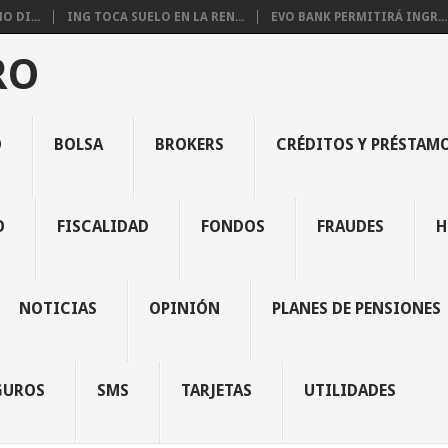
 DI...
ING TOCA SUELO EN LA REN...
EVO BANK PERMITIRÁ INGR...
RO
O
BOLSA
BROKERS
CRÉDITOS Y PRÉSTAM
O
FISCALIDAD
FONDOS
FRAUDES
H
NOTICIAS
OPINIÓN
PLANES DE PENSIONES
GUROS
SMS
TARJETAS
UTILIDADES