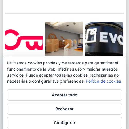
JUEGA AL
EVO BANK
Utilizamos cookies propias y de terceros para garantizar el
ING TOCA SUELO EN
CANICÓDROMO
PERMITIRÁ
funcionamiento de la web, medir su uso y mejorar nuestros
LA RENTABILIDAD
DIGITAL DE
INGRESAR DINERO
servicios. Puede aceptar todas las cookies, rechazar las no
DE SU CUENTA
OPENBANK
DESDE LAS OFICINAS
necesarias o configurar sus preferencias.
Política de cookies
NARANJA: 0,01% TAE
DE CORREOS.
Aceptar todo
© 2026
BLOGAHORRO
.
Rechazar
AVISO LEGAL
CONTACTA CON EL AUTOR
MAPA DE LA WEB
Configurar
MÁS INFORMACIÓN SOBRE LAS COOKIES