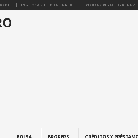
 DI...
ING TOCA SUELO EN LA REN...
EVO BANK PERMITIRÁ INGR...
RO
O
BOLSA
BROKERS
CRÉDITOS Y PRÉSTAM