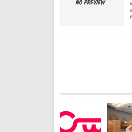
M
d
f