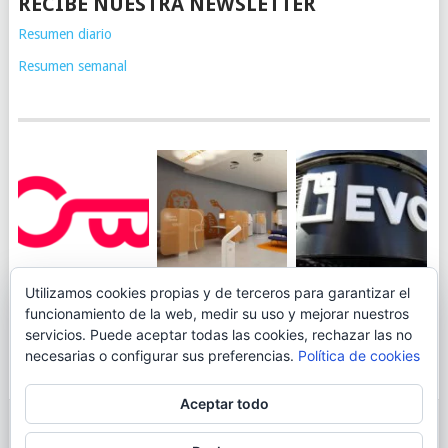
RECIBE NUESTRA NEWSLETTER
Resumen diario
Resumen semanal
JUEGA AL
EVO BANK
Utilizamos cookies propias y de terceros para garantizar el
ING TOCA SUELO EN
CANICÓDROMO
PERMITIRÁ
funcionamiento de la web, medir su uso y mejorar nuestros
LA RENTABILIDAD
DIGITAL DE
INGRESAR DINERO
servicios. Puede aceptar todas las cookies, rechazar las no
DE SU CUENTA
OPENBANK
DESDE LAS OFICINAS
necesarias o configurar sus preferencias.
Política de cookies
NARANJA: 0,01% TAE
DE CORREOS.
Aceptar todo
© 2026
BLOGAHORRO
.