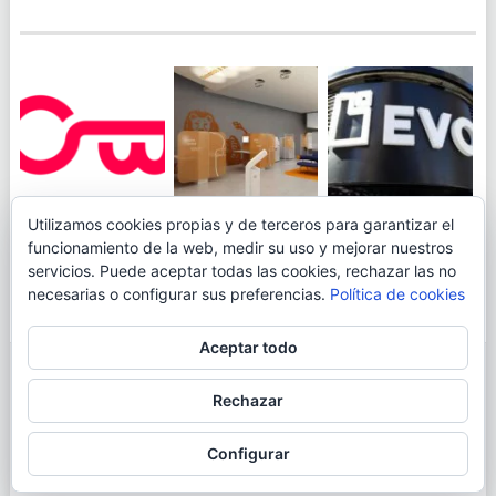
JUEGA AL
EVO BANK
Utilizamos cookies propias y de terceros para garantizar el
ING TOCA SUELO EN
CANICÓDROMO
PERMITIRÁ
funcionamiento de la web, medir su uso y mejorar nuestros
LA RENTABILIDAD
DIGITAL DE
INGRESAR DINERO
servicios. Puede aceptar todas las cookies, rechazar las no
DE SU CUENTA
OPENBANK
DESDE LAS OFICINAS
necesarias o configurar sus preferencias.
Política de cookies
NARANJA: 0,01% TAE
DE CORREOS.
Aceptar todo
© 2026
BLOGAHORRO
.
Rechazar
AVISO LEGAL
CONTACTA CON EL AUTOR
MAPA DE LA WEB
Configurar
MÁS INFORMACIÓN SOBRE LAS COOKIES
POLÍTICA DE COOKIES