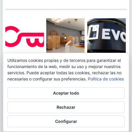
JUEGA AL
EVO BANK
Utilizamos cookies propias y de terceros para garantizar el
ING TOCA SUELO EN
CANICÓDROMO
PERMITIRÁ
funcionamiento de la web, medir su uso y mejorar nuestros
LA RENTABILIDAD
DIGITAL DE
INGRESAR DINERO
servicios. Puede aceptar todas las cookies, rechazar las no
DE SU CUENTA
OPENBANK
DESDE LAS OFICINAS
necesarias o configurar sus preferencias.
Política de cookies
NARANJA: 0,01% TAE
DE CORREOS.
Aceptar todo
© 2026
BLOGAHORRO
.
Rechazar
AVISO LEGAL
CONTACTA CON EL AUTOR
MAPA DE LA WEB
Configurar
MÁS INFORMACIÓN SOBRE LAS COOKIES
POLÍTICA DE COOKIES